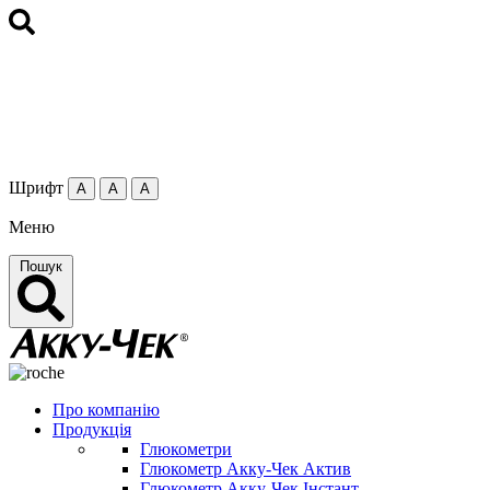
Шрифт
А
А
А
Меню
Пошук
Про компанію
Продукція
Глюкометри
Глюкометр Акку-Чек Актив
Глюкометр Акку-Чек Інстант