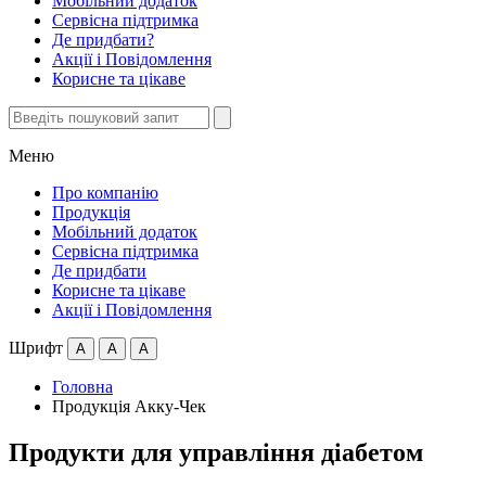
Мобільний додаток
Сервісна підтримка
Де придбати?
Акції i Повідомлення
Корисне та цікаве
Меню
Про компанію
Продукція
Мобільний додаток
Сервісна підтримка
Де придбати
Корисне та цікаве
Акції i Повідомлення
Шрифт
А
А
А
Головна
Продукція Акку-Чек
Продукти для управління діабетом