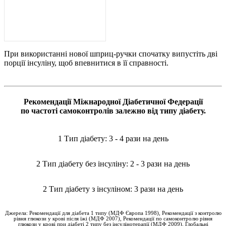
При використанні нової шприц-ручки спочатку випустіть дві
порції інсуліну, щоб впевнитися в її справності.
Рекомендації Міжнародної Діабетичної Федерації
по частоті самоконтролів залежно від типу діабету.
1 Тип діабету: 3 - 4 рази на день
2 Тип діабету без інсуліну: 2 - 3 рази на день
2 Тип діабету з інсуліном: 3 рази на день
Джерела: Рекомендації для діабета 1 типу (МДФ Європа 1998), Рекомендації з контролю
рівня глюкози у крові після їжі (МДФ 2007), Рекомендації по самоконтролю рівня
глюкози у крові при діабеті 2 типу без інсулінотерапії (МДФ 2009), Глобальні