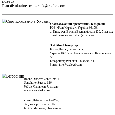
поверх
E-mail:
ukraine.accu-chek@roche.com
Уповноважений представник в Україні:
ТОВ «Рош Україна», Україна, 03150,
м. Київ, вул. Велика Васильківська 139, 5 поверх
E-mail:
ukraine.accu-chek@roche.com
Офіційний імпортер:
ТОВ «Діалог Діагностікс»,
Україна, 04205, м. Київ, проспект Оболонський,
32
Телефон гарячої лінії 0 800 300 540
E-mail:
info@dialogd.com
Roche Diabetes Care GmbH
Sandhofer Strasse 116
68305 Mannheim, Germany
www.accu-chek.com
«Рош Діабетес Кеа ҐмбХ»,
Зандгофер Штрассе 116
68305, Мангайм, Німеччина