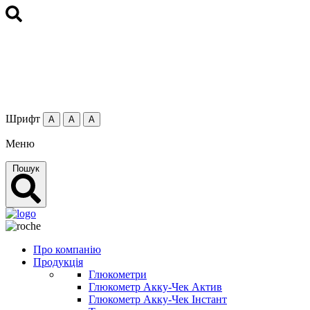
Шрифт
А
А
А
Меню
Пошук
Про компанію
Продукція
Глюкометри
Глюкометр Акку-Чек Актив
Глюкометр Акку-Чек Інстант