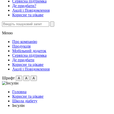
Сервісна підтримка
Де придбати?
Акції i Повідомлення
Корисне та цікаве
Меню
Про компанію
Продукція
Мобільний додаток
Сервісна підтримка
Де придбати
Корисне та цікаве
Акції i Повідомлення
Шрифт
А
А
А
Головна
Корисне та цікаве
Школа діабету
Інсулін