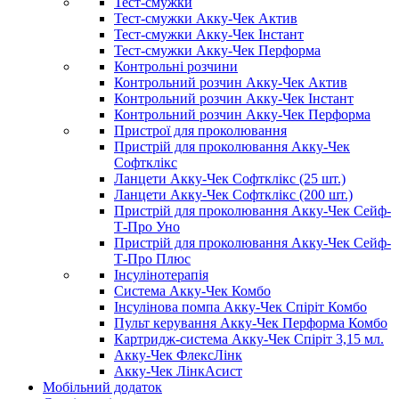
Тест-смужки
Тест-смужки Акку-Чек Актив
Тест-смужки Акку-Чек Інстант
Тест-смужки Акку-Чек Перформа
Контрольні розчини
Контрольний розчин Акку-Чек Актив
Контрольний розчин Акку-Чек Інстант
Контрольний розчин Акку-Чек Перформа
Пристрої для проколювання
Пристрій для проколювання Акку-Чек
Софтклікс
Ланцети Акку-Чек Софтклікс (25 шт.)
Ланцети Акку-Чек Софтклікс (200 шт.)
Пристрій для проколювання Акку-Чек Сейф-
Т-Про Уно
Пристрій для проколювання Акку-Чек Сейф-
Т-Про Плюс
Інсулінотерапія
Система Акку-Чек Комбо
Інсулінова помпа Акку-Чек Спіріт Комбо
Пульт керування Акку-Чек Перформа Комбо
Картридж-система Акку-Чек Спіріт 3,15 мл.
Акку-Чек ФлексЛінк
Акку-Чек ЛінкАсист
Мобільний додаток